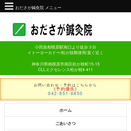
おださが鍼灸院 メニュー
小田急相模原駅南口より徒歩３分
イトーヨーカドー/松が枝郵便局/直ぐ近く
神奈川県相模原市南区松が枝町15-15
CLLエクセレンス松が枝Ⅱ-411
お問い合わせ・予約はこちらから
(予約優先)
042-851-6850
ホーム
ごあいさつ