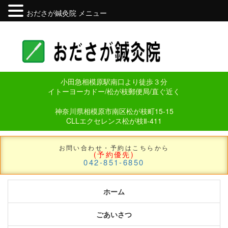
おださが鍼灸院 メニュー
小田急相模原駅南口より徒歩３分
イトーヨーカドー/松が枝郵便局/直ぐ近く
神奈川県相模原市南区松が枝町15-15
CLLエクセレンス松が枝Ⅱ-411
お問い合わせ・予約はこちらから
(予約優先)
042-851-6850
ホーム
ごあいさつ