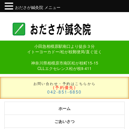
おださが鍼灸院 メニュー
小田急相模原駅南口より徒歩３分
イトーヨーカドー/松が枝郵便局/直ぐ近く
神奈川県相模原市南区松が枝町15-15
CLLエクセレンス松が枝Ⅱ-411
お問い合わせ・予約はこちらから
(予約優先)
042-851-6850
ホーム
ごあいさつ