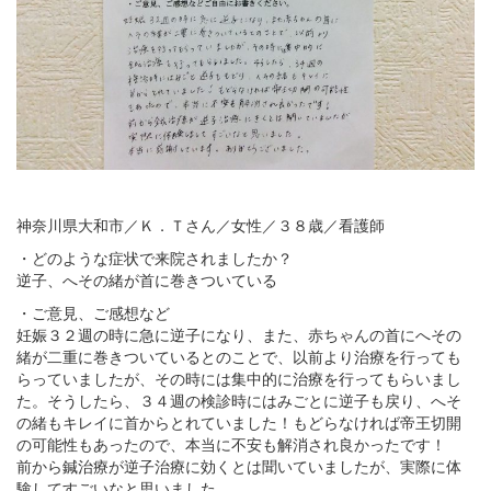
神奈川県大和市／Ｋ．Ｔさん／女性／３８歳／看護師
・どのような症状で来院されましたか？
逆子、へその緒が首に巻きついている
・ご意見、ご感想など
妊娠３２週の時に急に逆子になり、また、赤ちゃんの首にへその
緒が二重に巻きついているとのことで、以前より治療を行っても
らっていましたが、その時には集中的に治療を行ってもらいまし
た。そうしたら、３４週の検診時にはみごとに逆子も戻り、へそ
の緒もキレイに首からとれていました！もどらなければ帝王切開
の可能性もあったので、本当に不安も解消され良かったです！
前から鍼治療が逆子治療に効くとは聞いていましたが、実際に体
験してすごいなと思いました。