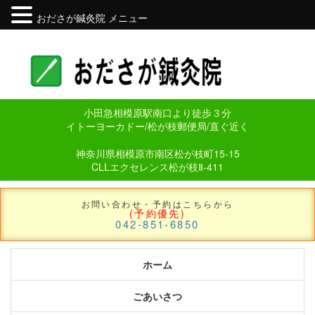
おださが鍼灸院 メニュー
小田急相模原駅南口より徒歩３分
イトーヨーカドー/松が枝郵便局/直ぐ近く
神奈川県相模原市南区松が枝町15-15
CLLエクセレンス松が枝Ⅱ-411
お問い合わせ・予約はこちらから
(予約優先)
042-851-6850
ホーム
ごあいさつ